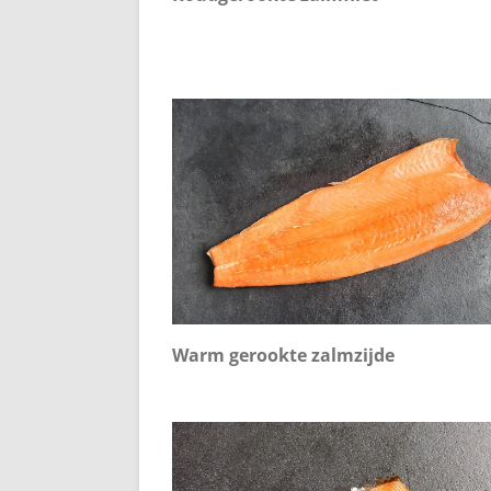
Warm gerookte zalmzijde